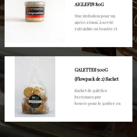
AIGLEFIN 80G
Une invitation pour un
apéro réussi, à servir
rafraichie ou toastée et
gratinée 2 mn sous le grill
GALETTES 500G
(Flowpack de 2) Sachet
Sachet de galettes
bretonnes pur
beurre pour le goûter en
accompagement avec un
thé ou un café.