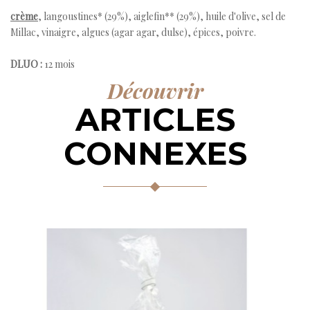
crème
, langoustines* (29%), aiglefin** (29%), huile d'olive, sel de
Millac, vinaigre, algues (agar agar, dulse), épices, poivre.
DLUO :
12 mois
Découvrir
ARTICLES
CONNEXES